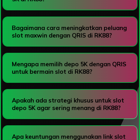
Bagaimana cara meningkatkan peluang
slot maxwin dengan QRIS di RK88?
Mengapa memilih depo 5K dengan QRIS
untuk bermain slot di RK88?
Apakah ada strategi khusus untuk slot
depo 5K agar sering menang di RK88?
Apa keuntungan menggunakan link slot