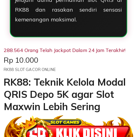
RK88 dan rasakan sendiri sensasi
kemenangan maksimal.
288.564 Orang Telah Jackpot Dalam 24 Jam Terakhir!
Price:
Rp 10.000
RK88 SLOT GACOR ONLINE
RK88: Teknik Kelola Modal
QRIS Depo 5K agar Slot
Maxwin Lebih Sering