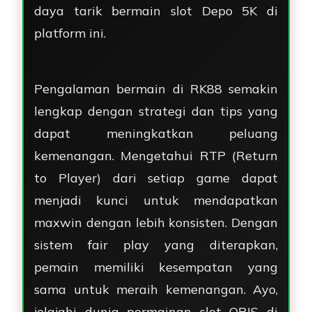
daya tarik bermain slot Depo 5K di
platform ini.
Pengalaman bermain di RK88 semakin
lengkap dengan strategi dan tips yang
dapat meningkatkan peluang
kemenangan. Mengetahui RTP (Return
to Player) dari setiap game dapat
menjadi kunci untuk mendapatkan
maxwin dengan lebih konsisten. Dengan
sistem fair play yang diterapkan,
pemain memiliki kesempatan yang
sama untuk meraih kemenangan. Ayo,
jelajahi dunia permainan slot QRIS di